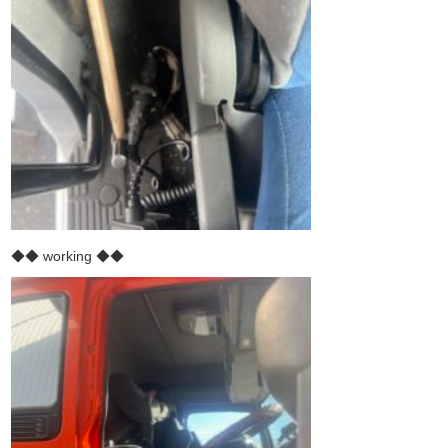
◆◆ working ◆◆