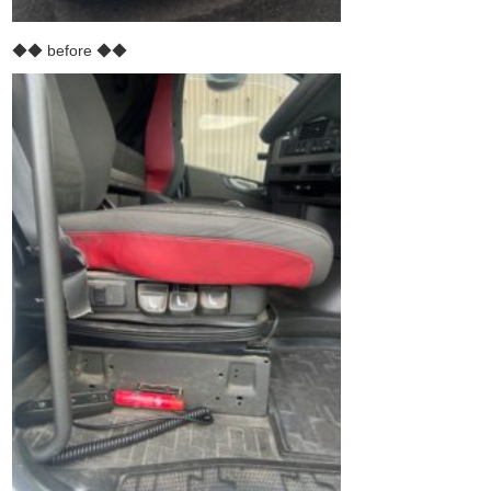
◆◆ before ◆◆