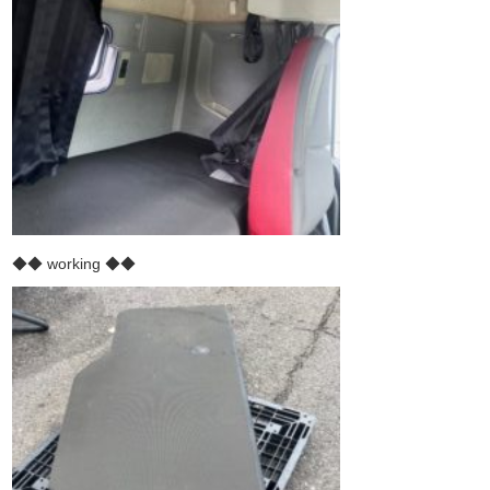
◆◆ working ◆◆